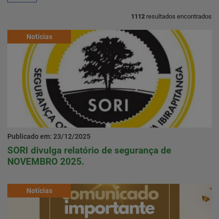
1112
resultados encontrados
Home
Notícias
Notícias
Localização
Contato
Publicado em: 23/12/2025
SORI divulga relatório de segurança de
Baixe o App
NOVEMBRO 2025.
Área restrita
Notícias