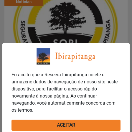
Notícias
Publicado em: 25/11/2025
SORI divulga relatório de segurança Outubro
Eu aceito que a Reserva Ibirapitanga colete e
2025
armazene dados de navegação de nosso site neste
...
dispositivo, para facilitar o acesso rápido
novamente à nossa página. Ao continuar
navegando, você automaticamente concorda com
Notícias
os termos.
ACEITAR