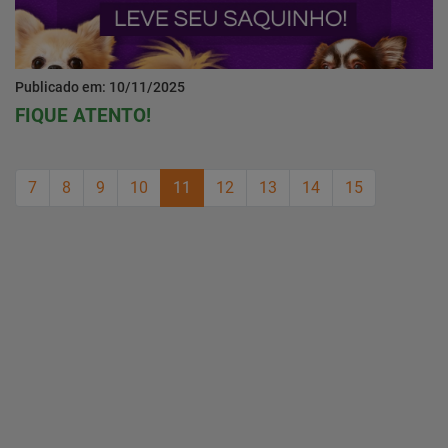
Publicado em: 10/11/2025
FIQUE ATENTO!
7
8
9
10
11
12
13
14
15