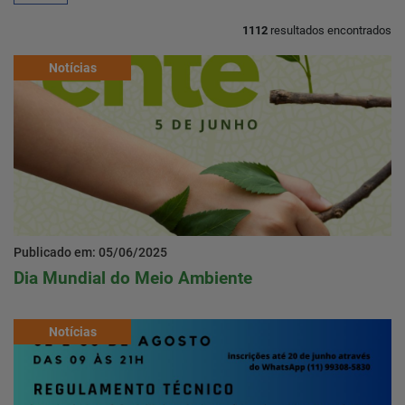
1112
resultados encontrados
Home
Notícias
Notícias
Localização
Contato
Publicado em: 05/06/2025
Dia Mundial do Meio Ambiente
Baixe o App
Área restrita
Notícias