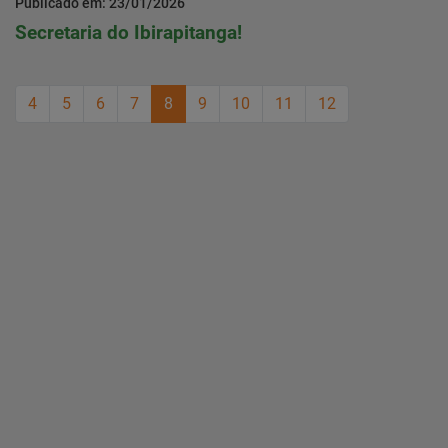
Publicado em: 23/01/2026
Secretaria do Ibirapitanga!
4
5
6
7
8
9
10
11
12