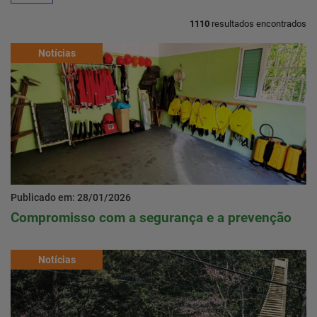
1110
resultados encontrados
Home
Notícias
Notícias
Localização
Contato
Publicado em: 28/01/2026
Compromisso com a segurança e a prevenção
Baixe o App
Área restrita
Notícias