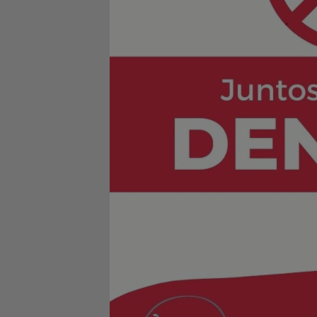
Localização
Contato
Baixe o App
Área restrita