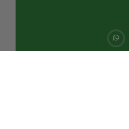
Baixe o App
Área restrita
Home
Notícias
Localização
Contato