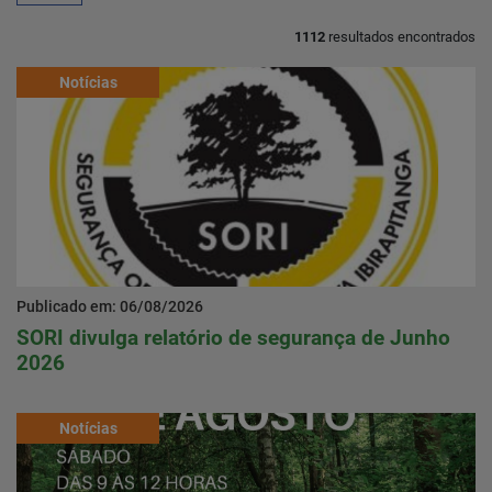
1112
resultados encontrados
Home
Notícias
Notícias
Localização
Contato
Publicado em: 06/08/2026
SORI divulga relatório de segurança de Junho
Baixe o App
2026
Área restrita
Notícias