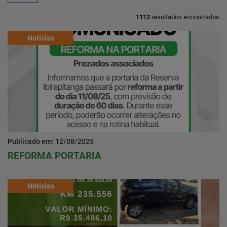
1112
resultados encontrados
Home
Notícias
Notícias
Localização
Contato
Publicado em: 12/08/2025
Baixe o App
REFORMA PORTARIA
Área restrita
Notícias