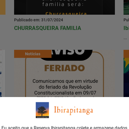
Publicado em: 31/07/2024
Pu
CHURRASQUEIRA FAMILIA
Ib
...
Notícias
Publicado em: 05/07/2024
Pu
FERIADO!
A
Eu aceito que a Reserva Ibirapitanga colete e armazene dados