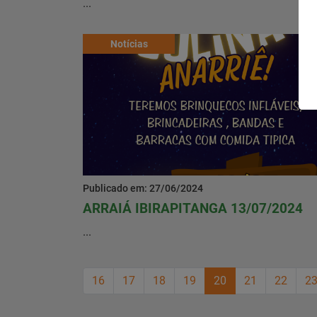
...
Notícias
Publicado em: 27/06/2024
ARRAIÁ IBIRAPITANGA 13/07/2024
...
16
17
18
19
20
21
22
2