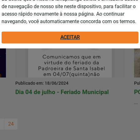
...
de navegação de nosso site neste dispositivo, para facilitar o
acesso rápido novamente à nossa página. Ao continuar
Notícias
navegando, você automaticamente concorda com os termos.
ACEITAR
Publicado em: 18/06/2024
Pu
Dia 04 de julho - Feriado Municipal
P
...
3
24