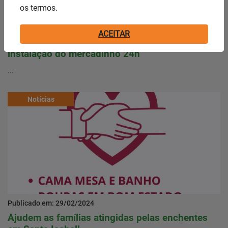
os termos.
Publicado em: 01/03/2024
ACEITAR
A empresa vencedora da licitação para a
instalação do mercadinho 24h
...
Notícias
Publicado em: 29/02/2024
Ajudem as famílias atingidas pelas enchentes