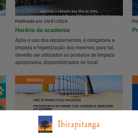
Publicado em: 24/01/2024
Pu
Horário da academia
P
Após o uso dos equipamentos, é obrigatória a
limpeza e higienização dos mesmos, para tal,
deverão ser utilizados os produtos de limpeza
apropriados, disponibilizados no local.
Notícias