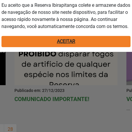
Publicado em: 24/01/2024
Pu
Eu aceito que a Reserva Ibirapitanga colete e armazene dados
de navegação de nosso site neste dispositivo, para facilitar o
QUADRA DE BEACH TENNIS
R
acesso rápido novamente à nossa página. Ao continuar
navegando, você automaticamente concorda com os termos.
Notícias
ACEITAR
Publicado em: 27/12/2023
Pu
COMUNICADO IMPORTANTE!
V
...
7
28