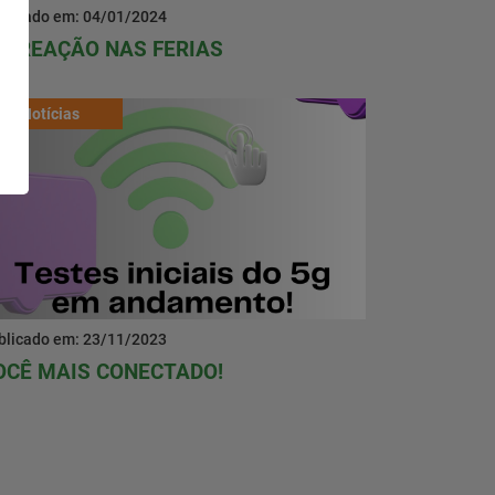
blicado em: 04/01/2024
ECREAÇÃO NAS FERIAS
Notícias
blicado em: 23/11/2023
OCÊ MAIS CONECTADO!