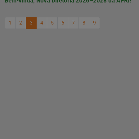
Bem-vinda, Nova Diretoria 2026–2028 da APRI!
1
2
3
4
5
6
7
8
9