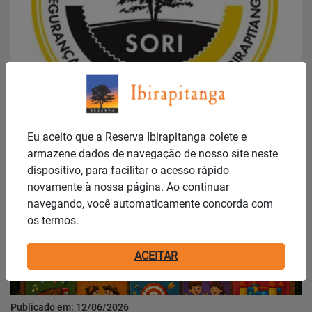
Publicado em: 15/06/2026
SORI divulga relatório de segurança de Maio
2026
Eu aceito que a Reserva Ibirapitanga colete e
armazene dados de navegação de nosso site neste
Notícias
dispositivo, para facilitar o acesso rápido
novamente à nossa página. Ao continuar
navegando, você automaticamente concorda com
os termos.
ACEITAR
Publicado em: 12/06/2026