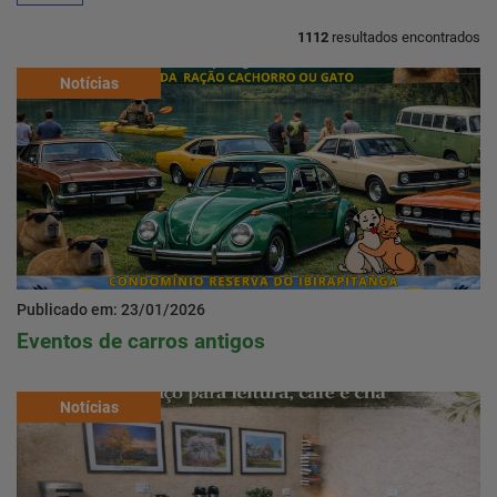
1112
resultados encontrados
Home
Notícias
Notícias
Localização
Contato
Publicado em: 23/01/2026
Eventos de carros antigos
Baixe o App
Área restrita
Notícias