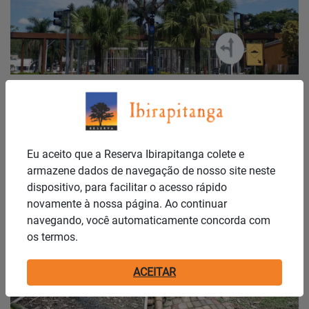
Publicado em: 27/01/2026
MAIS SEGURANÇA PARA O NOSSO
RESIDENCIAL!
...
Eu aceito que a Reserva Ibirapitanga colete e
armazene dados de navegação de nosso site neste
Notícias
dispositivo, para facilitar o acesso rápido
novamente à nossa página. Ao continuar
navegando, você automaticamente concorda com
os termos.
ACEITAR