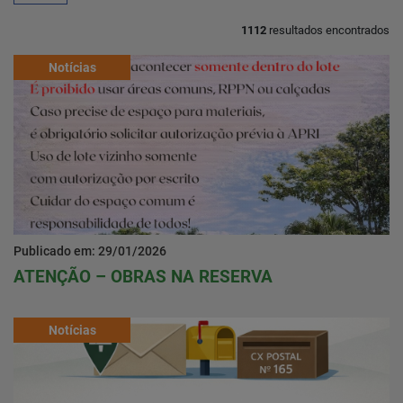
1112
resultados encontrados
Home
Notícias
Notícias
Localização
Contato
Publicado em: 29/01/2026
ATENÇÃO – OBRAS NA RESERVA
Baixe o App
Área restrita
Notícias