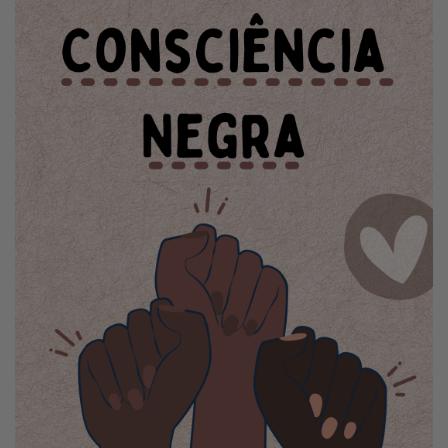
Notícias
Localização
Contato
Baixe o App
Área restrita