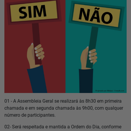
Home
Notícias
Localização
Contato
Baixe o App
01 - A Assembleia Geral se realizará às 8h30 em primeira
Área restrita
chamada e em segunda chamada às 9h00, com qualquer
número de participantes.
02- Será respeitada e mantida a Ordem do Dia, conforme