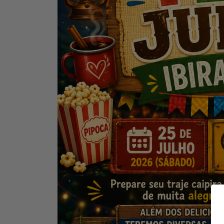
Contato
Baixe o App
Área restrita