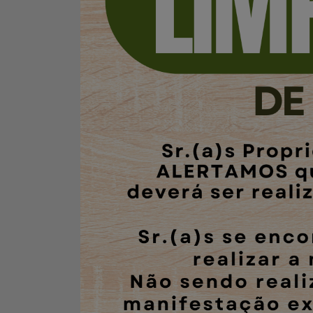
Contato
Baixe o App
Área restrita