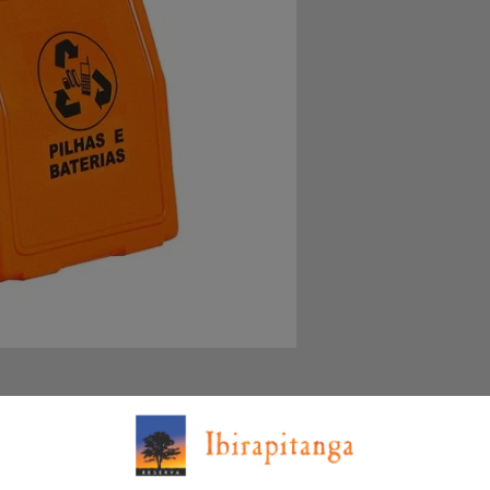
amos uma caixa na portaria para o descarte correto de
para garantir que esses materiais sejam reciclados de
ente.