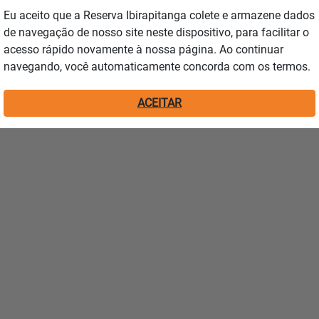
Eu aceito que a Reserva Ibirapitanga colete e armazene dados
ias, façam o descarte correto utilizando a caixa
de navegação de nosso site neste dispositivo, para facilitar o
to que faz uma grande diferença na preservação do
acesso rápido novamente à nossa página. Ao continuar
ade.
navegando, você automaticamente concorda com os termos.
ntermos nossas práticas ambientais em dia.
ACEITAR