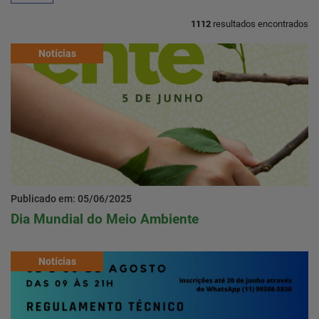
1112
resultados encontrados
Home
Notícias
Notícias
Localização
Contato
Publicado em: 05/06/2025
Dia Mundial do Meio Ambiente
Baixe o App
Área restrita
Notícias