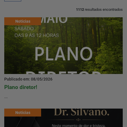
1112
resultados encontrados
Home
Notícias
Notícias
Localização
Contato
Publicado em: 08/05/2026
Plano diretor!
Baixe o App
...
Área restrita
Notícias