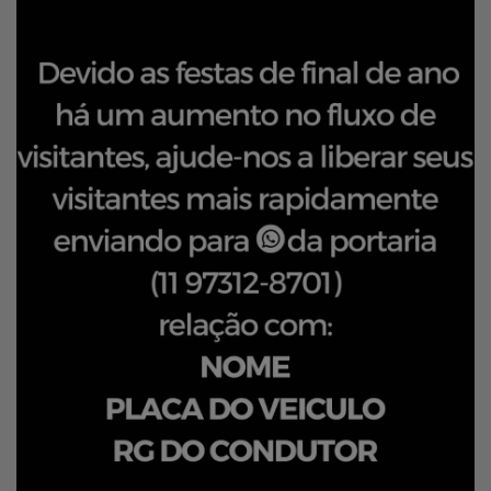
Notícias
Localização
Contato
Baixe o App
Área restrita