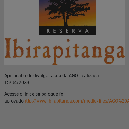
Home
Notícias
Localização
Contato
Apri acaba de divulgar a ata da AGO realizada
Baixe o App
15/04/2023.
Área restrita
Acesse o link e saiba oque foi
aprovado
http://www.ibirapitanga.com/media/files/AGO%2